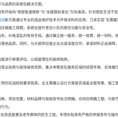
率与品质的系统化解决方案。
开始向“局部极速焕新”与“全链路标准化”方向演进。针对居民生活干
网站
新方案通过专业的成品保护技术与环保涂料的应用，力求实现“无需搬
幅压缩施工周期，系统化提升老旧小区的居住功能与安全性。
、价格混乱的有效手段。通过确立统一服务、统一收费、统一材料、统一
的落地品质。同时，与头部供应链企业达成深度合作，承诺材料正品保障
度进行审慎评估，以规避潜在的装修陷阱。
业执照与装饰装修资质，重点考察其在服务区域的经营年限、实体展厅
的实战经验要求极高。业主需确认设计方案是否涵盖全屋效果、施工图
、项目完整，材料品牌与规格型号标注明确。合同应明确工期、付款节
的行为。
化改造是惠及老年群体的民生工程，专项补贴具有严格的申报条件与操作