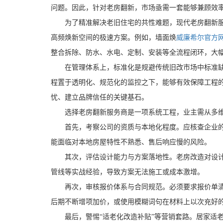
问题。因此，针对老房翻新，市场亟需一套能够兼顾效
为了精准解决老旧住宅的共性难题，现代老房翻新服务
高频焕新空间的极速方案。例如，墙面焕
威廉希尔官方
整合拆除、防水、水电、定制、安装等全流程闭环，大
在管理体系上，标准化是规避传统旧改市场中标准缺失
程置于透明化、规范化的监控之下，能够有效保障工程
忧、建立品牌信任的关键基石。
选择老房翻新服务商是一项系统工程，业主需从多维
首先，考察公司的资质与本地化程度。应核查企业的营
能面临对本地房屋特性不熟悉、售后响应慢的风险。
其次，评估设计能力与方案落地性。老房改造对设计师
管线等实战经验，导致方案无法施工或成本激增。
再次，审核报价体系与合同规范。必须要求报价单清晰
后期不断增项加价，或使用模糊词句在材料上以次充好
最后，警惕“适老化改造补贴”等营销套路。居家适老