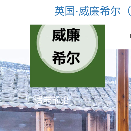
英国·威廉希尔（股
适老前沿