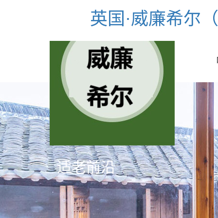
英国·威廉希尔（股
适老前沿