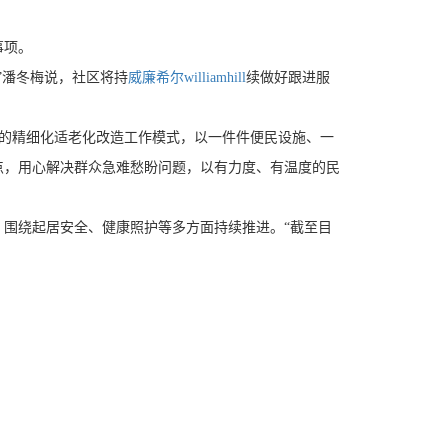
事项。
”潘冬梅说，社区将持
威廉希尔williamhill
续做好跟进服
”的精细化适老化改造工作模式，以一件件便民设施、一
点，用心解决群众急难愁盼问题，以有力度、有温度的民
围绕起居安全、健康照护等多方面持续推进。“截至目