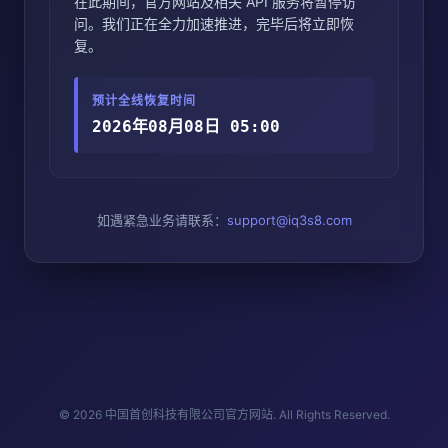
在此期间，官方网站及相关 API 服务将暂停访
问。我们正在全力加速推进，完毕后将立即恢
复。
预计全线恢复时间
2026年08月08日 05:00
如遇紧急业务请联系：
support@iq3s8.com
© 2026 中国首创科技有限公司官方网站. All Rights Reserved.