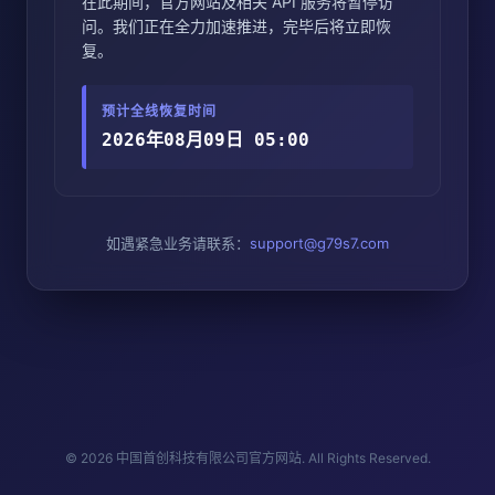
在此期间，官方网站及相关 API 服务将暂停访
问。我们正在全力加速推进，完毕后将立即恢
复。
预计全线恢复时间
2026年08月09日 05:00
如遇紧急业务请联系：
support@g79s7.com
© 2026 中国首创科技有限公司官方网站. All Rights Reserved.