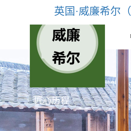
英国·威廉希尔（股
匠心历程