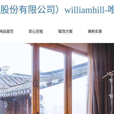
份有限公司）williamhil
网站首页
匠心历程
智改方案
焕新实景